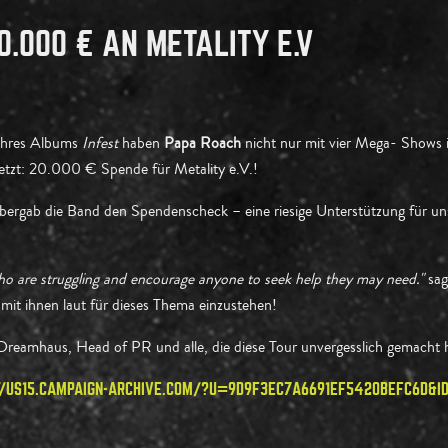
.000 € AN METALITY E.V
 ihres Albums
Infest
haben
Papa Roach
nicht nur mit vier Mega- Shows 
setzt: 20.000 € Spende für Metality e.V.!
ergab die Band den Spendenscheck – eine riesige Unterstützung für unse
o are struggling and encourage anyone to seek help they may need."
sag
mit ihnen laut für dieses Thema einzustehen!
eamhaus, Head of PR und alle, die diese Tour unvergesslich gemacht 
//US15.CAMPAIGN-ARCHIVE.COM/?U=9D9F3EC7A6691EF5420BEFC6D&I