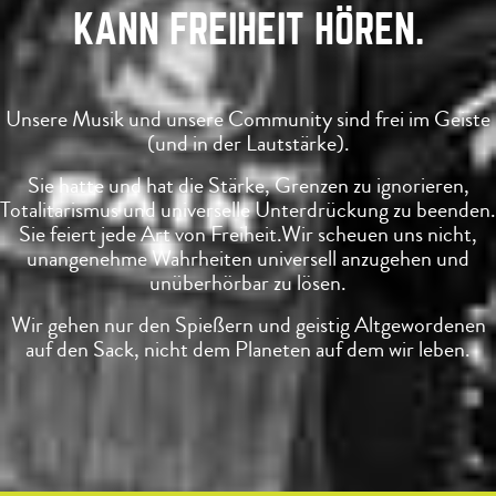
KANN FREIHEIT HÖREN.
Unsere Musik und unsere Community sind frei im Geiste
(und in der Lautstärke).
Sie hatte und hat die Stärke, Grenzen zu ignorieren,
Totalitarismus und universelle Unterdrückung zu beenden.
Sie feiert jede Art von Freiheit.
Wir scheuen uns nicht,
unangenehme Wahrheiten universell anzugehen und
unüberhörbar zu lösen.
Wir gehen nur den Spießern und geistig Altgewordenen
auf den Sack, nicht dem Planeten auf dem wir leben.