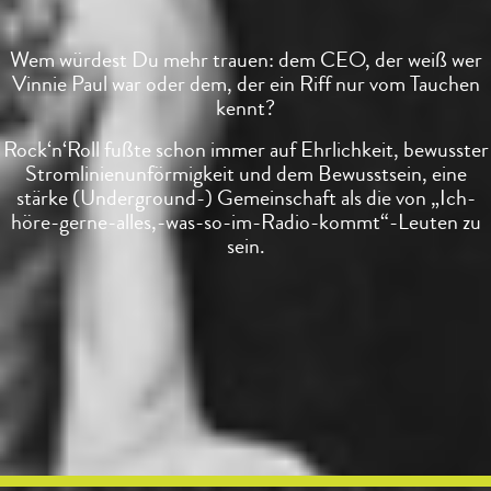
Wem würdest Du mehr trauen: dem CEO, der weiß wer
Vinnie Paul war oder dem, der ein Riff nur vom Tauchen
kennt?
Rock‘n‘Roll fußte schon immer auf Ehrlichkeit, bewusster
Stromlinienunförmigkeit und dem Bewusstsein, eine
stärke (Underground-) Gemeinschaft als die von „Ich-
höre-gerne-alles,-was-so-im-Radio-kommt“-Leuten zu
sein.