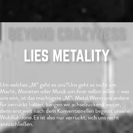
BEYOND CRAZYNESS
LIES METALITY
Um welches „M“ geht es uns?
Uns geht es nicht um
Macht, Moneten oder Musik um ihrer selbst willen –
was
uns eint, ist das mächtigste „M“: Metal.
Wenn uns andere
für verrückt halten, bangen wir achselzuckend weiter,
denn erst weit nach dem Konventionellen beginnt unsere
Wohlfühlzone.
Es ist also nur verrückt, sich uns nicht
anzuschließen.