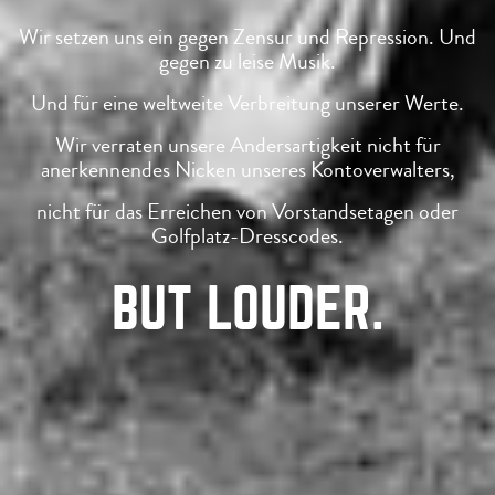
Wir setzen uns ein gegen Zensur und Repression. Und
gegen zu leise Musik.
Und für eine weltweite Verbreitung unserer Werte.
Wir verraten unsere Andersartigkeit nicht für
anerkennendes Nicken unseres Kontoverwalters,
nicht für das Erreichen von Vorstandsetagen oder
Golfplatz-Dresscodes.
BUT LOUDER.