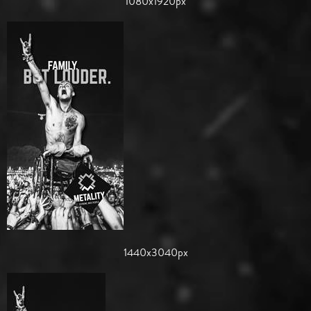
1080x1920px
1440x3040px