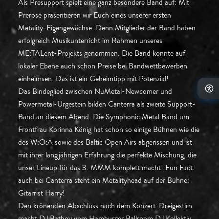
Als Presupport spielt eine ganz besondere Band auf: Mit
Prerose präsentieren wir Euch eines unserer ersten
Metality-Eigengewächse. Denn Mitglieder der Band haben
erfolgreich Musikunterricht im Rahmen unseres
ME:TALent-Projekts genommen. Die Band konnte auf
lokaler Ebene auch schon Preise bei Bandwettbewerben
einheimsen. Das ist ein Geheimtipp mit Potenzial!
Das Bindeglied zwischen NuMetal-Newcomer und
Powermetal-Urgestein bilden Canterra als zweite Support-
Band an diesem Abend. Die Symphonic Metal Band um
Frontfrau Korinna König hat schon so einige Bühnen wie die
des W:O:A sowie des Baltic Open Airs abgerissen und ist
mit ihrer langjährigen Erfahrung die perfekte Mischung, die
unser Lineup für das 3. MMM komplett macht! Fun Fact:
auch bei Canterra steht ein Metalityhead auf der Bühne:
Gitarrist Harry!
Den krönenden Abschluss nach dem Konzert-Dreigestirn
macht DJ Batboy vom Hamburger Ballroom DJ Kollektiv,