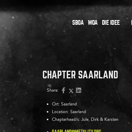
SBOA
WOA
DIE IDEE
CHAPTER SAARLAND
Share:
Ort:
Saarland
Location:
Saarland
Chapterhead/s:
Jule, Dirk & Karsten
SAARLAND@METALITY.ORG